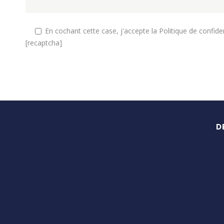
En cochant cette case, j'accepte la Politique de confiden
[recaptcha]
D