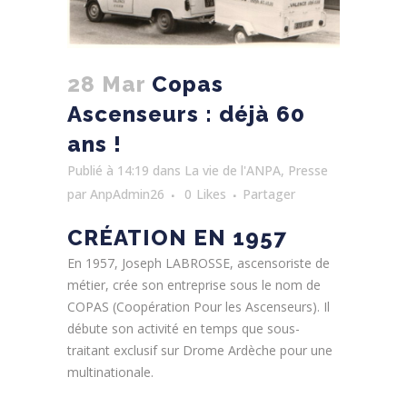
28 Mar
Copas
Ascenseurs : déjà 60
ans !
Publié à 14:19
dans
La vie de l'ANPA
,
Presse
par
AnpAdmin26
0
Likes
Partager
CRÉATION EN 1957
En 1957, Joseph LABROSSE, ascensoriste de
métier, crée son entreprise sous le nom de
COPAS (Coopération Pour les Ascenseurs). Il
débute son activité en temps que sous-
traitant exclusif sur Drome Ardèche pour une
multinationale.