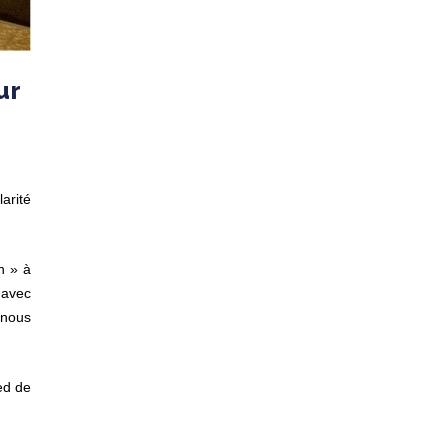
ur
arité
n » à
 avec
 nous
ied de